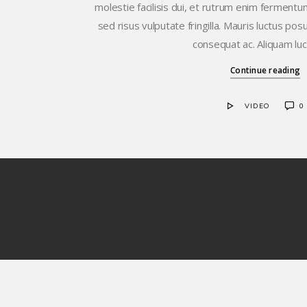
molestie facilisis dui, et rutrum enim fermentum 
sed risus vulputate fringilla. Mauris luctus pos
consequat ac. Aliquam luc
Continue reading
VIDEO
0