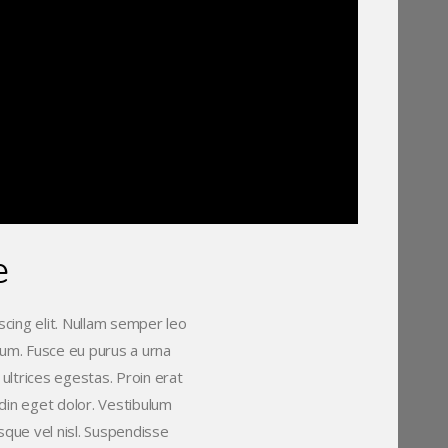
e
cing elit. Nullam semper leo
ctum. Fusce eu purus a urna
 ultrices egestas. Proin erat
udin eget dolor. Vestibulum
sque vel nisl. Suspendisse