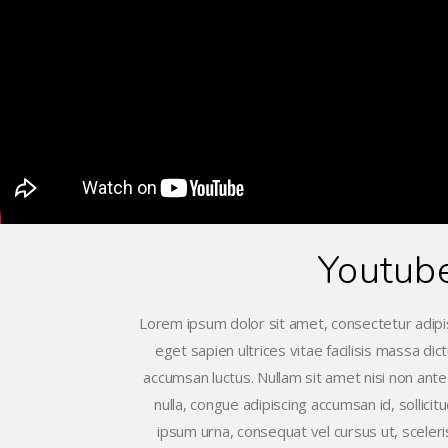
Youtub
Lorem ipsum dolor sit amet, consectetur adipis
eget sapien ultrices vitae facilisis massa di
accumsan luctus. Nullam sit amet nisi non ante
nulla, congue adipiscing accumsan id, sollicit
ipsum urna, consequat vel cursus ut, sceleri