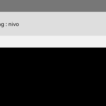
ag :
nivo