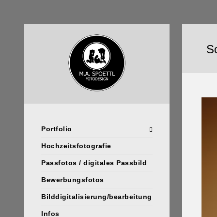
S
Portfolio
Hochzeitsfotografie
Passfotos / digitales Passbild
Bewerbungsfotos
Bilddigitalisierung/bearbeitung
Infos